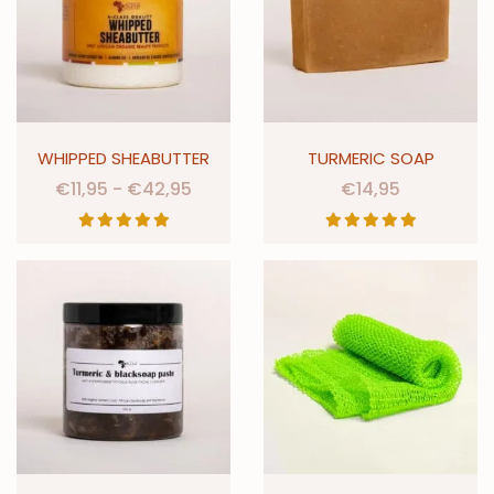
WHIPPED SHEABUTTER
TURMERIC SOAP
€
11,95
-
€
42,95
€
14,95