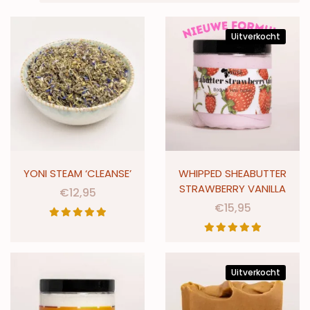
Uitverkocht
YONI STEAM ‘CLEANSE’
WHIPPED SHEABUTTER
STRAWBERRY VANILLA
€
12,95
€
15,95
Uitverkocht