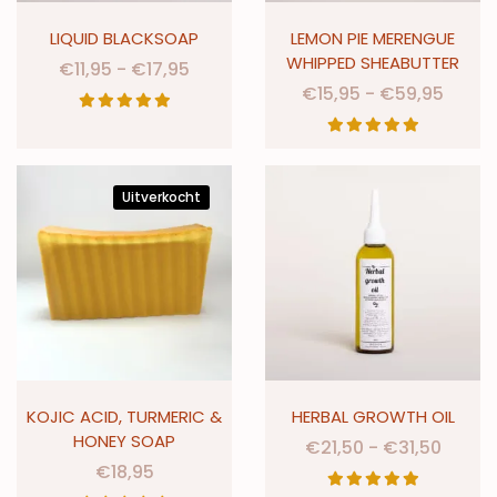
LIQUID BLACKSOAP
LEMON PIE MERENGUE
WHIPPED SHEABUTTER
€
11,95
-
€
17,95
€
15,95
-
€
59,95
Uitverkocht
KOJIC ACID, TURMERIC &
HERBAL GROWTH OIL
HONEY SOAP
€
21,50
-
€
31,50
€
18,95