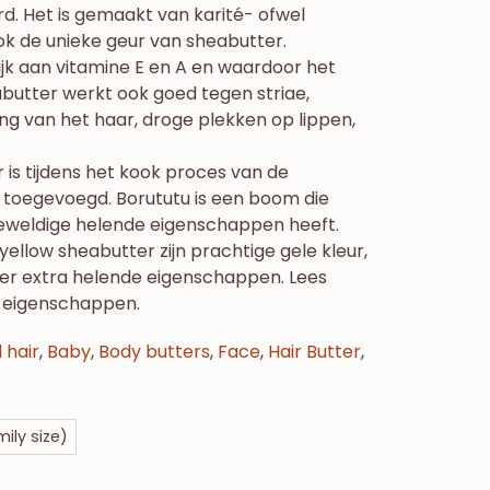
. Het is gemaakt van karité- ofwel
k de unieke geur van sheabutter.
ijk aan vitamine E en A en waardoor het
abutter werkt ook goed tegen striae,
ing van het haar, droge plekken op lippen,
is tijdens het kook proces van de
toegevoegd. Borututu is een boom die
geweldige helende eigenschappen heeft.
yellow sheabutter zijn prachtige gele kleur,
er extra helende eigenschappen. Lees
 eigenschappen.
l hair
,
Baby
,
Body butters
,
Face
,
Hair Butter
,
mily size)