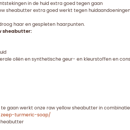
ntstekingen in de huid extra goed tegen gaan
ow sheabutter extra goed werkt tegen huidaandoeningen 
droog haar en gespleten haarpunten.
w sheabutter:
uid
inerale oliën en synthetische geur- en kleurstoffen en co
 te gaan werkt onze raw yellow sheabutter in combinati
-zeep-turmeric-soap/
sheabutter