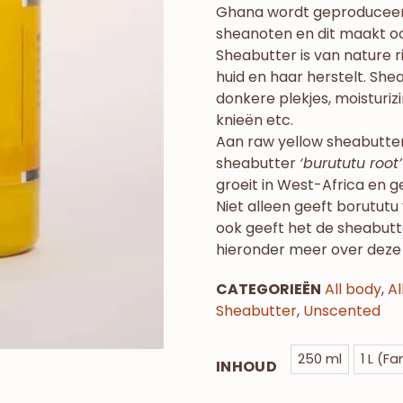
Ghana wordt geproduceerd
sheanoten en dit maakt oo
Sheabutter is van nature r
huid en haar herstelt. She
donkere plekjes, moisturiz
knieën etc.
Aan raw yellow sheabutter 
sheabutter
‘burututu root’
groeit in West-Africa en 
Niet alleen geeft borututu 
ook geeft het de sheabutt
hieronder meer over deze
CATEGORIEËN
All body
,
Al
Sheabutter
,
Unscented
250 ml
1 L (Fa
INHOUD