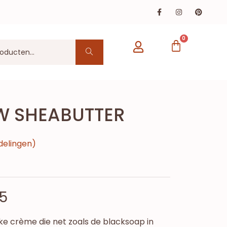
0
W SHEABUTTER
delingen)
5
jke crème die net zoals de blacksoap in