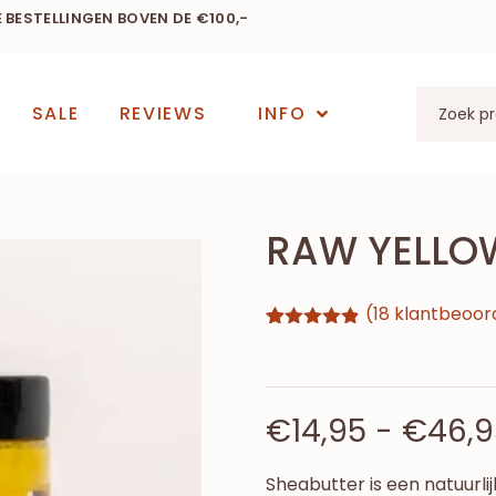
E BESTELLINGEN BOVEN DE €100,-
SALE
REVIEWS
INFO
RAW YELLO
(
18
klantbeoor
Gewaardeerd
18
4.83
op 5
gebaseerd
op
klantbeoordelingen
€
14,95
-
€
46,9
Sheabutter is een natuurli