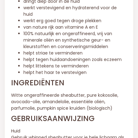
dringt diep door in de huid
werkt verstevigend en hydraterend voor de
huid
werkt erg goed tegen droge plekken
van nature rijk aan vitamine A en E
100% natuurlijk en ongeraffineerd, vrij van
minerale oliën en synthetische geur- en
kleurstoffen en conserveringsmiddelen
helpt striae te verminderen
helpt tegen huidaandoeningen zoals eczeem
helpt littekens te verminderen
helpt het haar te verstevigen
INGREDIËNTEN
Witte ongeraffineerde sheabutter, pure kokosolie,
avocado-olie, amandelolie, essentiële oliën,
parfumolie, pumpkin spice kruiden (biologisch)
GEBRUIKSAANWIJZING
Huid
Gebruik whipped sheabutter voor je hele lichaam als