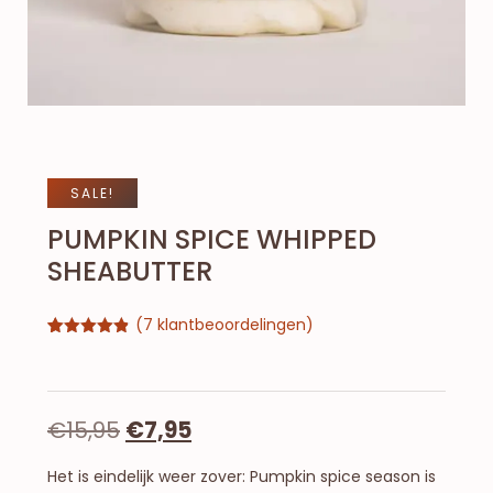
SALE!
PUMPKIN SPICE WHIPPED
SHEABUTTER
(
7
klantbeoordelingen)
Gewaardeerd
7
4.86
op 5
gebaseerd
op
klantbeoordelingen
€
15,95
€
7,95
Het is eindelijk weer zover: Pumpkin spice season is