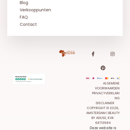
Blog
Verkooppunten
FAQ
Contact
Beauty By Aduse
Wat onze klanten zeggen
4.85 waardering
(675 beoordelingen)
ALGEMENE
VOORWAARDEN
PRIVACYVERKLARI
NG
DISCLAIMER
COPYRIGHT © 2026,
AMSTERDAM | BEAUTY
BY ADUSE, KVK:
68713584
Deze website is