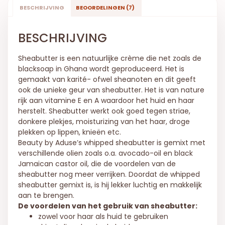
BESCHRIJVING
BEOORDELINGEN (7)
BESCHRIJVING
Sheabutter is een natuurlijke crème die net zoals de
blacksoap in Ghana wordt geproduceerd. Het is
gemaakt van karité- ofwel sheanoten en dit geeft
ook de unieke geur van sheabutter. Het is van nature
rijk aan vitamine E en A waardoor het huid en haar
herstelt. Sheabutter werkt ook goed tegen striae,
donkere plekjes, moisturizing van het haar, droge
plekken op lippen, knieën etc.
Beauty by Aduse’s whipped sheabutter is gemixt met
verschillende olien zoals o.a. avocado-oil en black
Jamaican castor oil, die de voordelen van de
sheabutter nog meer verrijken. Doordat de whipped
sheabutter gemixt is, is hij lekker luchtig en makkelijk
aan te brengen.
De voordelen van het gebruik van sheabutter:
zowel voor haar als huid te gebruiken