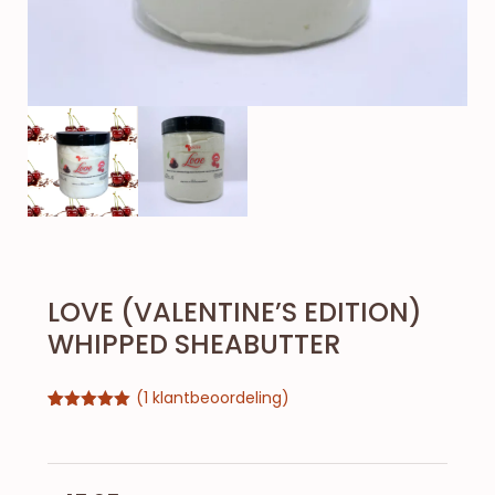
LOVE (VALENTINE’S EDITION)
WHIPPED SHEABUTTER
(
1
klantbeoordeling)
Gewaardeerd
1
5.00
op 5
gebaseerd
op
klantbeoordeling