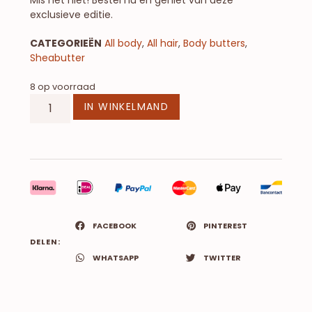
Mis het niet! Bestel nu en geniet van deze
exclusieve editie.
CATEGORIEËN
All body
,
All hair
,
Body butters
,
Sheabutter
8 op voorraad
IN WINKELMAND
FACEBOOK
PINTEREST
DELEN:
WHATSAPP
TWITTER