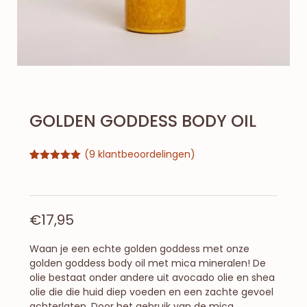
GOLDEN GODDESS BODY OIL
(
9
klantbeoordelingen)
Gewaardeerd
9
5.00
op 5
gebaseerd
op
klantbeoordelingen
€
17,95
Waan je een echte golden goddess met onze
golden goddess body oil met mica mineralen! De
olie bestaat onder andere uit avocado olie en shea
olie die die huid diep voeden en een zachte gevoel
achterlaten. Door het gebruik van de mica