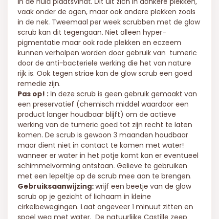
in de huid plaatsvindt. Dit uit zich in donkere plekken,
vaak onder de ogen, maar ook andere plekken zoals
in de nek. Tweemaal per week scrubben met de glow
scrub kan dit tegengaan. Niet alleen hyper-
pigmentatie maar ook rode plekken en eczeem
kunnen verholpen worden door gebruik van tumeric
door de anti-bacteriele werking die het van nature
rijk is. Ook tegen striae kan de glow scrub een goed
remedie zijn.
Pas op! :
In deze scrub is geen gebruik gemaakt van
een preservatief (chemisch middel waardoor een
product langer houdbaar blijft) om de actieve
werking van de tumeric goed tot zijn recht te laten
komen. De scrub is gewoon 3 maanden houdbaar
maar dient niet in contact te komen met water!
wanneer er water in het potje komt kan er eventueel
schimmelvorming ontstaan. Gelieve te gebruiken
met een lepeltje op de scrub mee aan te brengen.
Gebruiksaanwijzing:
wrijf een beetje van de glow
scrub op je gezicht of lichaam in kleine
cirkelbewegingen. Laat ongeveer 1 minuut zitten en
spoel weg met water. De natuurlijke Castille zeep