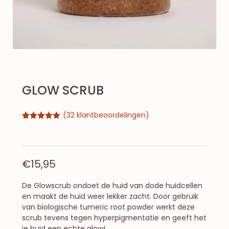
GLOW SCRUB
(
32
klantbeoordelingen)
Gewaardeerd
32
4.94
op 5
gebaseerd
op
klantbeoordelingen
€
15,95
De Glowscrub ondoet de huid van dode huidcellen
en maakt de huid weer lekker zacht. Door gebruik
van biologische tumeric root powder werkt deze
scrub tevens tegen hyperpigmentatie en geeft het
je huid een echte glow!