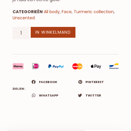
CATEGORIEËN
All body
,
Face
,
Turmeric collection
,
Unscented
IN WINKELMAND
FACEBOOK
PINTEREST
DELEN:
WHATSAPP
TWITTER